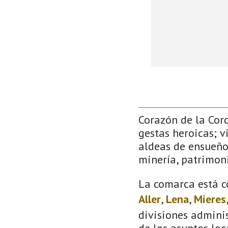
Corazón de la Cor
gestas heroicas; v
aldeas de ensueño
minería, patrimoni
La comarca está c
Aller
,
Lena
,
Mieres
divisiones adminis
de los asuntos loc