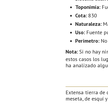
Toponimia:
Fu
Cota:
830
Naturaleza:
M
Uso:
Fuente p
Perímetro:
No
Nota:
Si no hay ni
estos casos los lu
ha analizado algu
Extensa tierra de 
meseta, de esquí y 