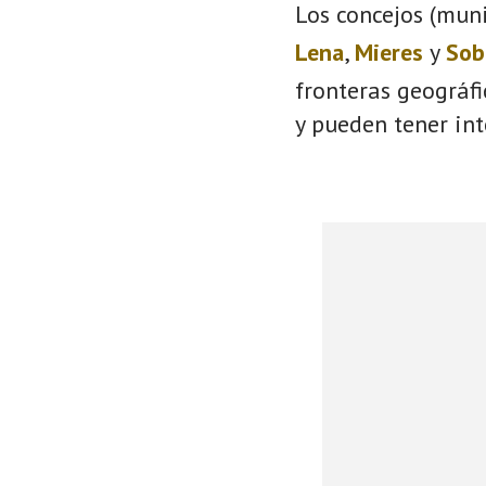
Los concejos (muni
Lena
,
Mieres
y
Sob
fronteras geográf
y pueden tener int