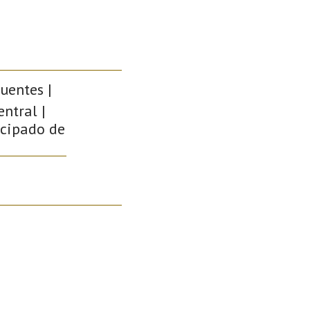
uentes |
ntral |
ncipado de