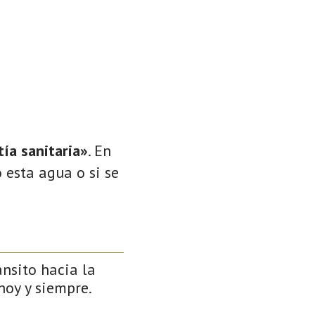
ía sanitaria»
. En
 esta agua o si se
ánsito hacia la
 hoy y siempre.