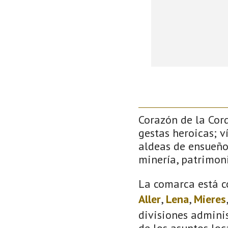
Corazón de la Cor
gestas heroicas; v
aldeas de ensueño
minería, patrimoni
La comarca está c
Aller
,
Lena
,
Mieres
divisiones adminis
de los asuntos loc