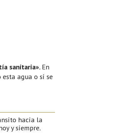
ía sanitaria»
. En
 esta agua o si se
ánsito hacia la
 hoy y siempre.