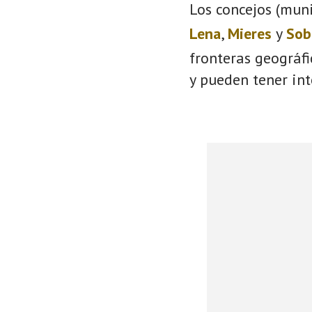
Los concejos (muni
Lena
,
Mieres
y
Sob
fronteras geográf
y pueden tener int