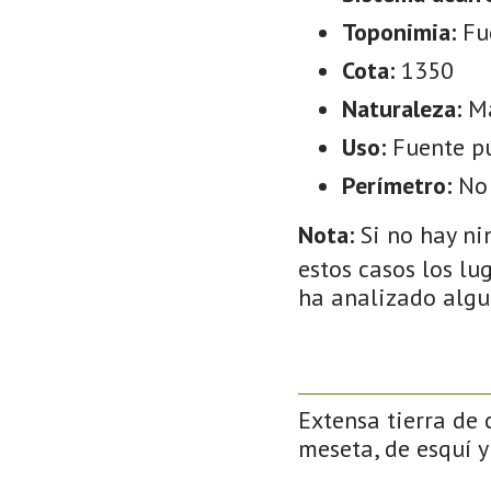
Toponimia:
Fu
Cota:
1350
Naturaleza:
M
Uso:
Fuente p
Perímetro:
No
Nota:
Si no hay ni
estos casos los lu
ha analizado algu
Extensa tierra de 
meseta, de esquí y 