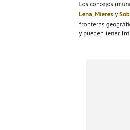
Los concejos (muni
Lena
,
Mieres
y
Sob
fronteras geográf
y pueden tener int