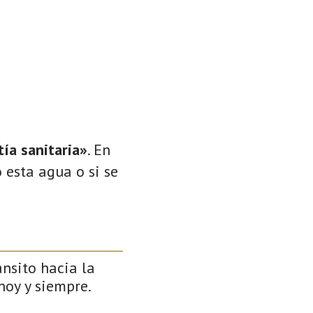
ía sanitaria»
. En
 esta agua o si se
ánsito hacia la
 hoy y siempre.