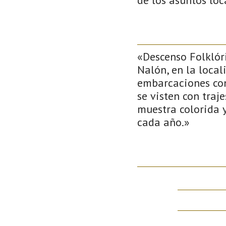
«Descenso Folklóri
Nalón, en la local
embarcaciones con 
se visten con traj
muestra colorida y
cada año.»