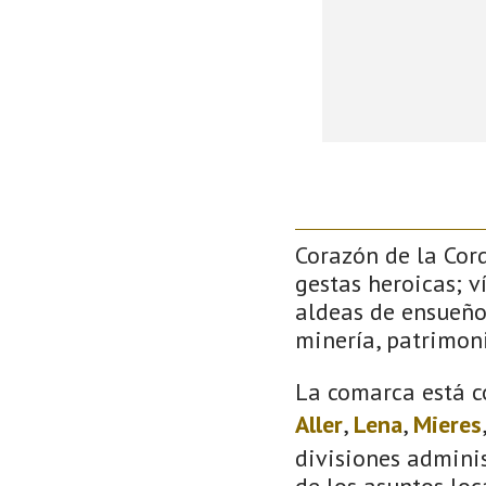
Corazón de la Cor
gestas heroicas; v
aldeas de ensueño
minería, patrimoni
La comarca está c
Aller
,
Lena
,
Mieres
divisiones adminis
de los asuntos loc