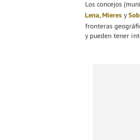
Los concejos (muni
Lena
,
Mieres
y
Sob
fronteras geográf
y pueden tener int