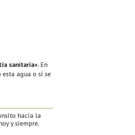
ía sanitaria»
. En
 esta agua o si se
ánsito hacia la
 hoy y siempre.