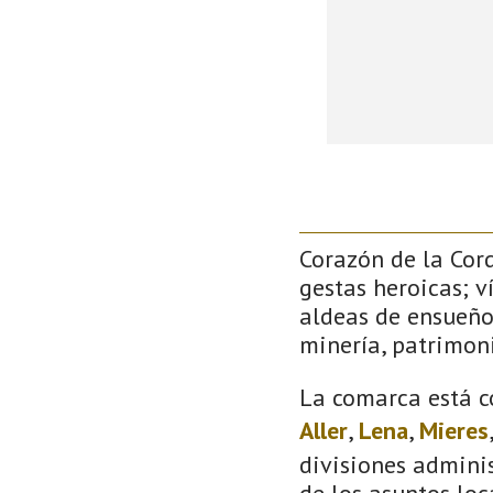
Corazón de la Cor
gestas heroicas; v
aldeas de ensueño
minería, patrimoni
La comarca está c
Aller
,
Lena
,
Mieres
divisiones adminis
de los asuntos loc