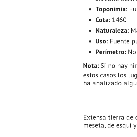
Toponimia:
Fu
Cota:
1460
Naturaleza:
M
Uso:
Fuente p
Perímetro:
No
Nota:
Si no hay ni
estos casos los lu
ha analizado algu
Extensa tierra de 
meseta, de esquí y 