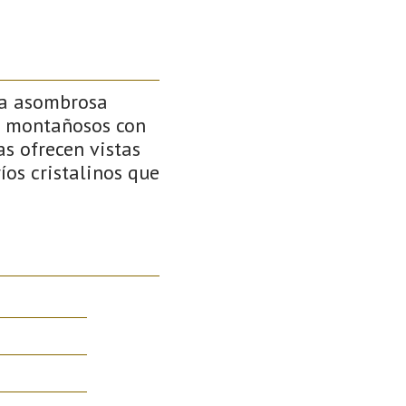
na asombrosa
es montañosos con
s ofrecen vistas
íos cristalinos que