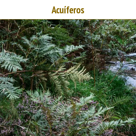
Acuíferos