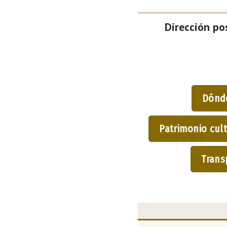
Dirección pos
Dónd
Patrimonio cult
Trans