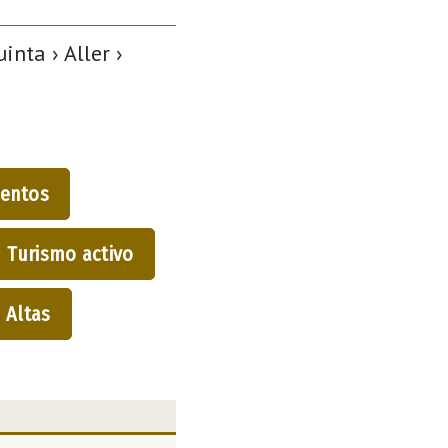
nta › Aller ›
entos
Turismo activo
Altas