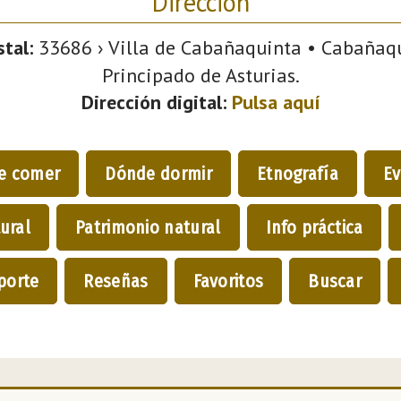
Dirección
tal:
33686 › Villa de Cabañaquinta • Cabañaqui
Principado de Asturias.
Dirección digital:
Pulsa aquí
e comer
Dónde dormir
Etnografía
Ev
ural
Patrimonio natural
Info práctica
porte
Reseñas
Favoritos
Buscar