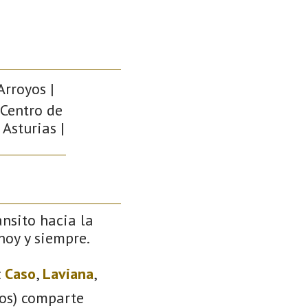
Arroyos |
 Centro de
 Asturias |
ánsito hacia la
 hoy y siempre.
:
Caso
,
Laviana
,
ios) comparte