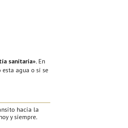
ía sanitaria»
. En
 esta agua o si se
ánsito hacia la
 hoy y siempre.