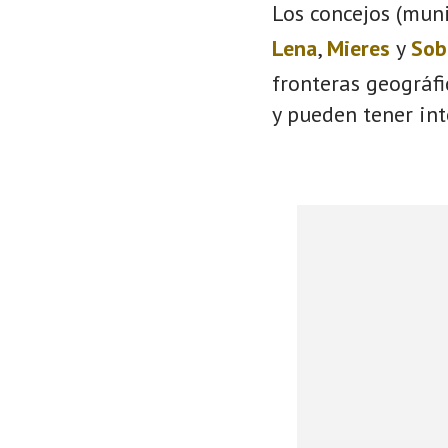
Los concejos (muni
Lena
,
Mieres
y
Sob
fronteras geográf
y pueden tener int