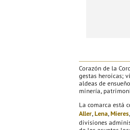
Corazón de la Cor
gestas heroicas; v
aldeas de ensueño
minería, patrimoni
La comarca está c
Aller
,
Lena
,
Mieres
divisiones adminis
de los asuntos loc