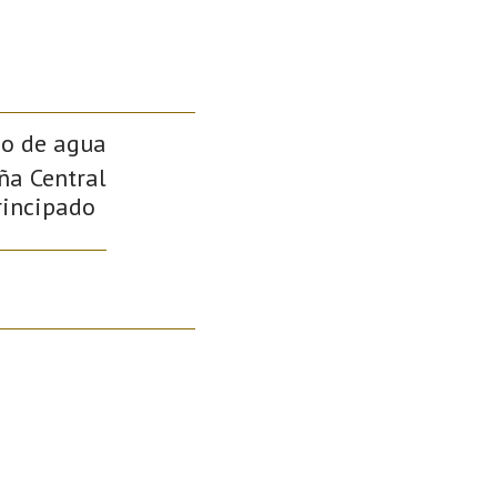
so de agua
aña Central
Principado