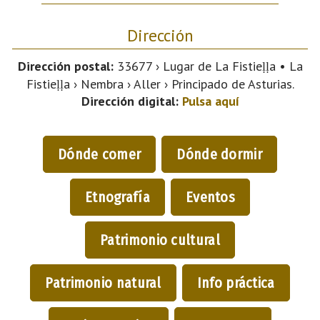
Dirección
Dirección postal:
33677 › Lugar de La Fistieḷḷa • La
Fistieḷḷa › Nembra › Aller › Principado de Asturias.
Dirección digital:
Pulsa aquí
Dónde comer
Dónde dormir
Etnografía
Eventos
Patrimonio cultural
Patrimonio natural
Info práctica