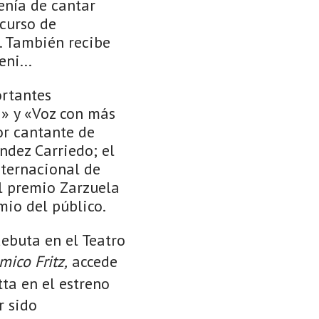
enía de cantar
 curso de
. También recibe
ni...
ortantes
a» y «Voz con más
or cantante de
ndez Carriedo; el
nternacional de
l premio Zarzuela
mio del público.
debuta en el Teatro
mico Fritz,
accede
ta en el estreno
r sido