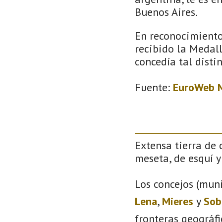
Buenos Aires.
En reconocimiento 
recibido la Medall
concedía tal disti
Fuente:
EuroWeb M
Extensa tierra de 
meseta, de esquí y 
Los concejos (muni
Lena
,
Mieres
y
Sob
fronteras geográf