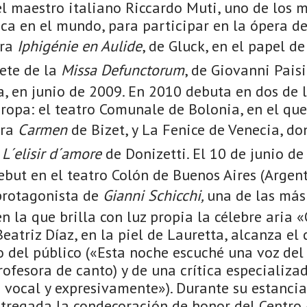
el maestro italiano Riccardo Muti, uno de los 
ica en el mundo, para participar en la ópera 
bra
Iphigénie en Aulide
, de Gluck, en el papel d
rete de la
Missa Defunctorum
, de Giovanni Paisi
a, en junio de 2009. En 2010 debuta en dos de 
opa: el teatro Comunale de Bolonia, en el que
era
Carmen
de Bizet, y La Fenice de Venecia, do
e
L´elisir d´amore
de Donizetti. El 10 de junio d
ebut en el teatro Colón de Buenos Aires (Argen
protagonista de
Gianni Schicchi,
una de las más
n la que brilla con luz propia la célebre aria
eatriz Díaz, en la piel de Lauretta, alcanza el 
 del público («Esta noche escuché una voz del 
ofesora de canto) y de una crítica especializa
vocal y expresivamente»). Durante su estancia
ntregada la condecoración de honor del Centro