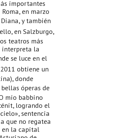
más importantes
de Roma, en marzo
e Diana, y también
ello, en Salzburgo,
los teatros más
 interpreta la
nde se luce en el
e 2011 obtiene un
tina), donde
 bellas óperas de
 «O mio babbino
cénit, logrando el
cielo», sentencia
da que no regatea
 en la capital
 Asturiano de