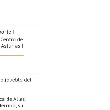
porte |
 Centro de
 Asturias |
o (pueblo del
a de Aller,
errero, su