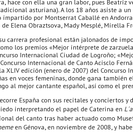
, hace con ella una gran labor, pues Beatriz v
adicional asturiana). A los 18 años asiste a un
 impartido por Montserrat Caballé en Andorra
 de Elena Obraztsova, Mady Mesplé, Mirella Fre
su carrera profesional están jalonados de imp
como los premios «Mejor intérprete de zarzuel
oncurso Internacional Ciudad de Logroño; «Mej
 Concurso Internacional de Canto Acisclo Ferná
la XLIV edición (enero de 2007) del Concurso I
ñas en voces femeninas, donde gana también e
ngo al mejor cantante español, así como el pre
recorre España con sus recitales y conciertos y 
edo interpretando el papel de Caterina en
L´a
cional del canto tras haber actuado como Muset
oheme
en Génova, en noviembre de 2008, y habe