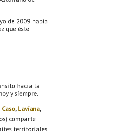
ayo de 2009 había
ez que éste
ánsito hacia la
 hoy y siempre.
:
Caso
,
Laviana
,
ios) comparte
ites territoriales