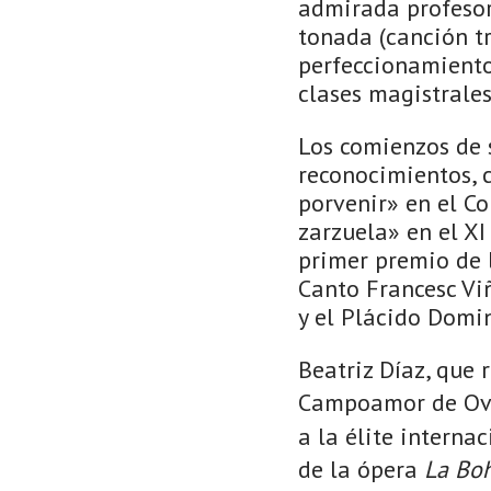
admirada profesora
tonada (canción tr
perfeccionamiento
clases magistrales
Los comienzos de 
reconocimientos, 
porvenir» en el C
zarzuela» en el XI
primer premio de 
Canto Francesc Vi
y el Plácido Domi
Beatriz Díaz, que 
Campoamor de Ovi
a la élite interna
de la ópera
La B