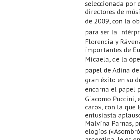
seleccionada por 
directores de mús
de 2009, con la o
para ser la intérp
Florencia y Ráven
importantes de Eur
Micaela, de la óp
papel de Adina d
gran éxito en su d
encarna el papel 
Giacomo Puccini, e
caro», con la que B
entusiasta aplauso
Malvina Parnas, pr
elogios («Asombró 
argentina, le es e