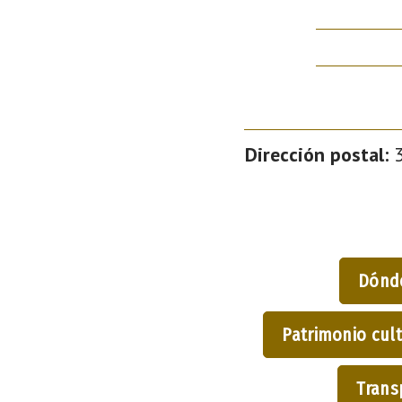
Dirección postal:
3
Dónd
Patrimonio cult
Trans