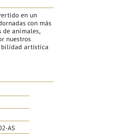
vertido en un
 adornadas con más
s de animales,
or nuestros
bilidad artística
02-AS