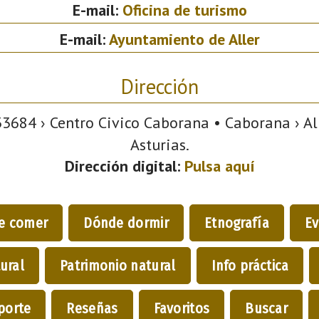
E-mail:
Oficina de turismo
E-mail:
Ayuntamiento de Aller
Dirección
3684 › Centro Civico Caborana • Caborana › All
Asturias.
Dirección digital:
Pulsa aquí
e comer
Dónde dormir
Etnografía
Ev
ural
Patrimonio natural
Info práctica
porte
Reseñas
Favoritos
Buscar