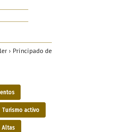
er › Principado de
entos
Turismo activo
Altas