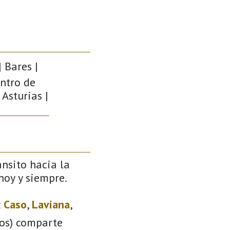
 Bares |
entro de
 Asturias |
ánsito hacia la
 hoy y siempre.
:
Caso
,
Laviana
,
ios) comparte