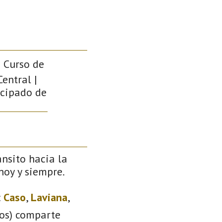
| Curso de
entral |
ncipado de
ánsito hacia la
 hoy y siempre.
:
Caso
,
Laviana
,
ios) comparte