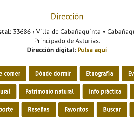
Dirección
tal:
33686 › Villa de Cabañaquinta • Cabañaqui
Principado de Asturias.
Dirección digital:
Pulsa aquí
e comer
Dónde dormir
Etnografía
Ev
ural
Patrimonio natural
Info práctica
porte
Reseñas
Favoritos
Buscar