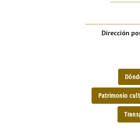
Dirección pos
Dónd
Patrimonio cult
Trans