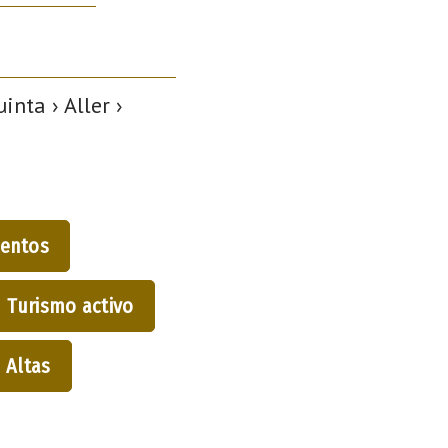
nta › Aller ›
entos
Turismo activo
Altas