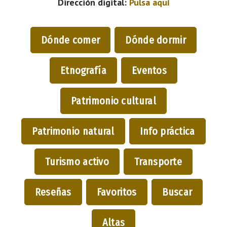
Dirección digital:
Pulsa aquí
Dónde comer
Dónde dormir
Etnografía
Eventos
Patrimonio cultural
Patrimonio natural
Info práctica
Turismo activo
Transporte
Reseñas
Favoritos
Buscar
Altas