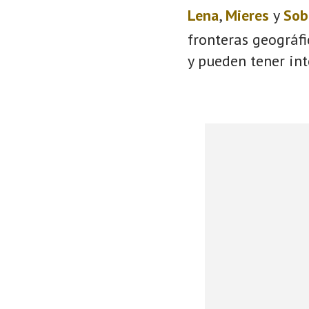
Lena
,
Mieres
y
Sob
fronteras geográf
y pueden tener int