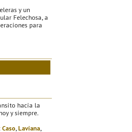
eleras y un
ular Felechosa, a
peraciones para
ánsito hacia la
 hoy y siempre.
:
Caso
,
Laviana
,