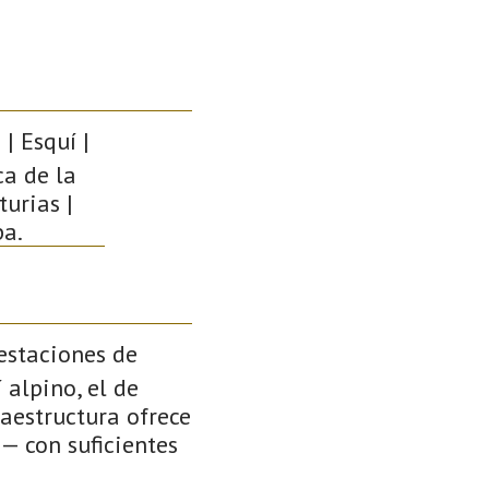
| Esquí |
ca de la
urias |
pa.
estaciones de
 alpino, el de
raestructura ofrece
— con suficientes