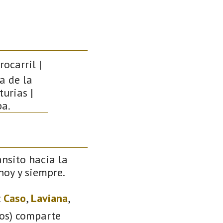
ocarril |
a de la
urias |
pa.
ánsito hacia la
 hoy y siempre.
:
Caso
,
Laviana
,
ios) comparte