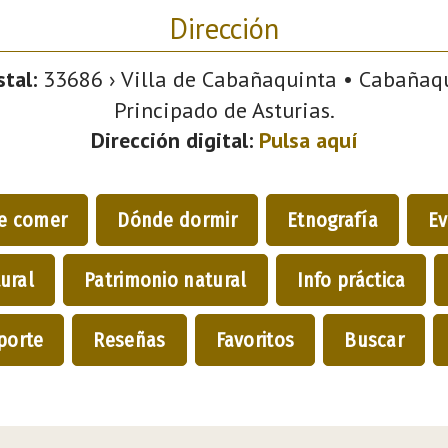
Dirección
tal:
33686 › Villa de Cabañaquinta • Cabañaqui
Principado de Asturias.
Dirección digital:
Pulsa aquí
e comer
Dónde dormir
Etnografía
Ev
ural
Patrimonio natural
Info práctica
porte
Reseñas
Favoritos
Buscar