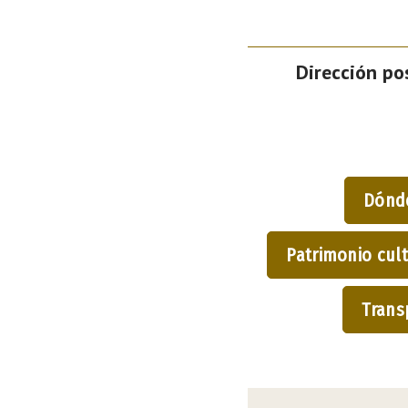
Dirección pos
Dónd
Patrimonio cult
Trans