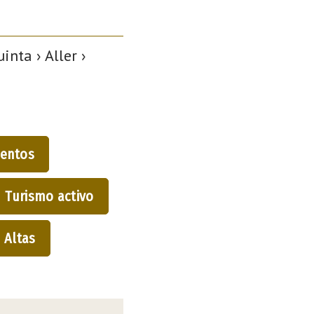
nta › Aller ›
entos
Turismo activo
Altas