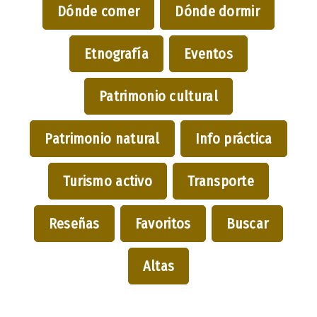
Dónde comer
Dónde dormir
Etnografía
Eventos
Patrimonio cultural
Patrimonio natural
Info práctica
Turismo activo
Transporte
Reseñas
Favoritos
Buscar
Altas