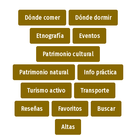
Dónde comer
Dónde dormir
Etnografía
Eventos
Patrimonio cultural
Patrimonio natural
Info práctica
Turismo activo
Transporte
Reseñas
Favoritos
Buscar
Altas