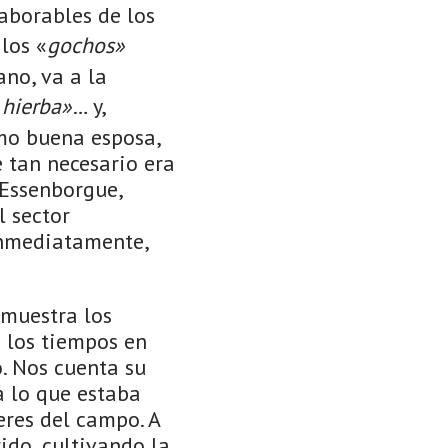
laborables de los
los «
gochos»
ano, va a la
 hierba»
… y,
mo buena esposa,
 tan necesario era
 Essenborgue,
l sector
inmediatamente,
 muestra los
o los tiempos en
. Nos cuenta su
a lo que estaba
eres del campo. A
ido, cultivando la