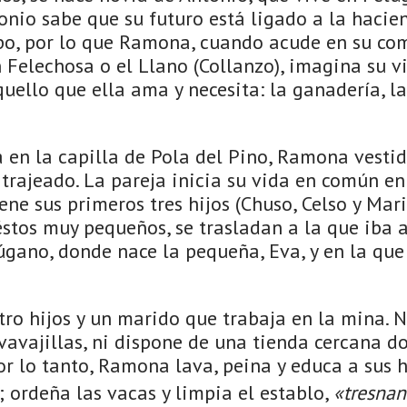
onio sabe que su futuro está ligado a la hacien
po, por lo que Ramona, cuando acude en su com
 Felechosa o el Llano (Collanzo), imagina su v
uello que ella ama y necesita: la ganadería, la
 en la capilla de Pola del Pino, Ramona vestid
 trajeado. La pareja inicia su vida en común en
ne sus primeros tres hijos (Chuso, Celso y Mar
stos muy pequeños, se trasladan a la que iba a
úgano, donde nace la pequeña, Eva, y en la que
ro hijos y un marido que trabaja en la mina. N
 lavavajillas, ni dispone de una tienda cercana 
Por lo tanto, Ramona lava, peina y educa a sus h
 ordeña las vacas y limpia el establo,
«tresna