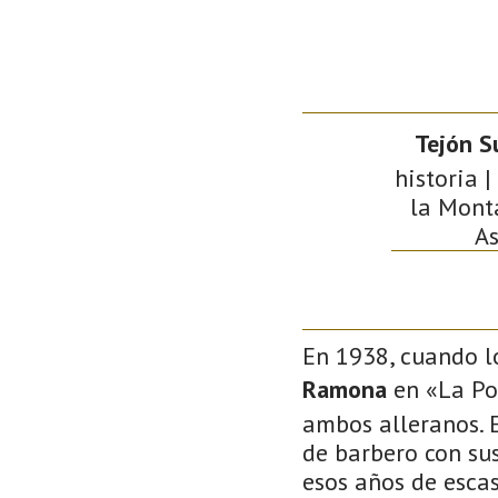
Tejón S
historia 
la Monta
As
En 1938, cuando lo
Ramona
en «La Pol
ambos alleranos. 
de barbero con sus
esos años de esca