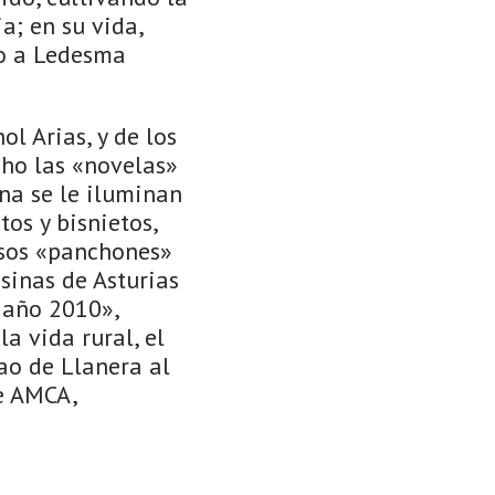
a; en su vida,
io a Ledesma
l Arias, y de los
ho las «novelas»
na se le iluminan
tos y bisnietos,
osos «panchones»
sinas de Asturias
 año 2010»,
a vida rural, el
ao de Llanera al
e AMCA,