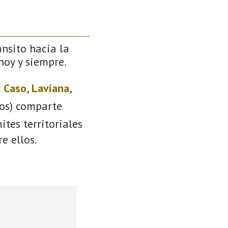
ánsito hacia la
 hoy y siempre.
:
Caso
,
Laviana
,
ios) comparte
ites territoriales
e ellos.