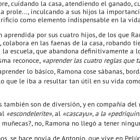
re, cuidando la casa, atendiendo el ganado, c
la prole..., inculcando a sus hijos la importanci
rificio como elemento indispensable en la vida
n aprendida por sus cuatro hijos, de los que R
, colabora en las faenas de la casa, robando t
 a la escuela, que abandona definitivamente a l
isma reconoce,
«aprender las cuatro reglas que t
prender lo básico, Ramona cose sábanas, bord
o que le iba a resultar tan útil en su vida com
s también son de diversión, y en compañía del 
 al
«escondelerite»,
al
«cascayu», a la «pedriquin
as muñecas?, no, Ramona no llegó a tener ning
os, se hace novia de Antonio, que vive en Pelú