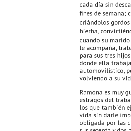
cada día sin desca
fines de semana; c
criándolos gordos 
hierba, convirtié
cuando su marido 
le acompaña, trab
para sus tres hijo
donde ella trabaja
automovilístico, 
volviendo a su vi
Ramona es muy guap
estragos del traba
los que también ej
vida sin darle imp
obligada por las c
sus setenta y dos 