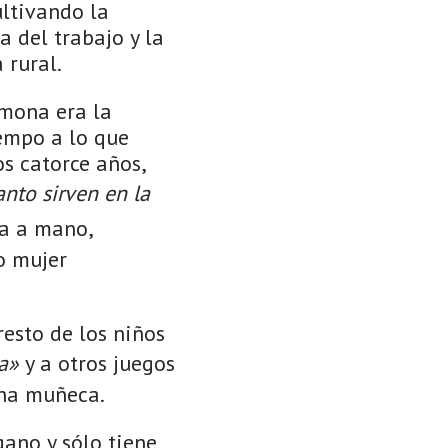
ultivando la
a del trabajo y la
 rural.
amona era la
iempo a lo que
os catorce años,
anto sirven en la
a a mano,
o mujer
resto de los niños
a»
y a otros juegos
una muñeca.
gano y sólo tiene