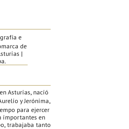
grafía e
Comarca de
sturias |
pa.
en Asturias, nació
Aurelio y Jerónima,
iempo para ejercer
an importantes en
o, trabajaba tanto