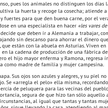
nso, pues los animales no distinguen los días 
ultiva la huerta y recoge la cosecha; atiende a 
y fuertes para que den buena carne, por el ver
ndose en una especialista en hacer
«les vares de
decide que deben ir a Alemania a trabajar, co
ajando sin descanso para ahorrar el dinero que
s, que están con la abuela en Asturias. Viven en
 en la cadena de producción de una fábrica de
pero el hijo mayor enferma y Ramona, regresa 
da como madre de familia y mujer campesina.
a. Sus ojos son azules y alegres, y su piel no
jo. Se «arregla el pelo» ella misma, recordand
ercía de peluquera para las vecinas del pueblo
ortancia, segura de que hizo tan sólo aquello 
ircunstancias, al igual que tantas y tantas muj
años, sigue llevando la casa, atendiendo al mar