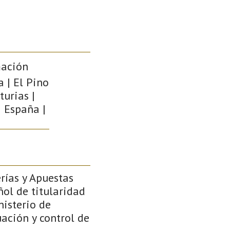
mación
a | El Pino
turias |
| España |
rías y Apuestas
ñol de titularidad
nisterio de
uación y control de