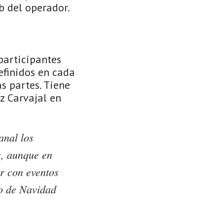
b del operador.
participantes
efinidos en cada
s partes. Tiene
z Carvajal en
anal los
s, aunque en
ir con eventos
io de Navidad