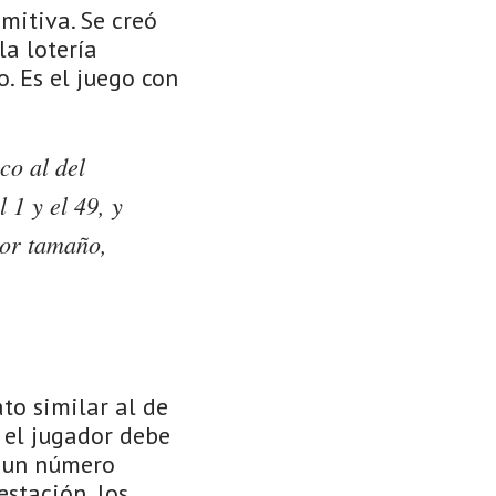
mitiva. Se creó
la lotería
. Es el juego con
co al del
 1 y el 49, y
yor tamaño,
to similar al de
 el jugador debe
y un número
estación, los