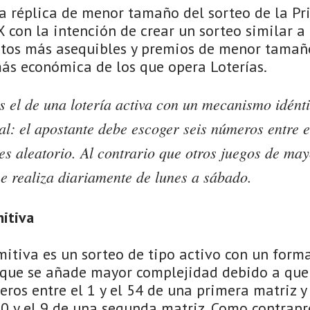
a réplica de menor tamaño del sorteo de la Pri
X con la intención de crear un sorteo similar a 
etos más asequibles y premios de menor tamaño
más económica de los que opera Loterías.
s el de una lotería activa con un mecanismo idénti
al: el apostante debe escoger seis números entre el
 es aleatorio. Al contrario que otros juegos de ma
se realiza diariamente de lunes a sábado.
mitiva
mitiva es un sorteo de tipo activo con un forma
a que se añade mayor complejidad debido a que
eros entre el 1 y el 54 de una primera matriz 
 0 y el 9 de una segunda matriz. Como contrapr