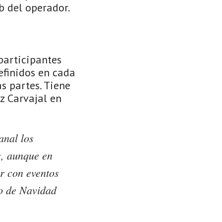
b del operador.
participantes
efinidos en cada
s partes. Tiene
z Carvajal en
anal los
s, aunque en
ir con eventos
io de Navidad