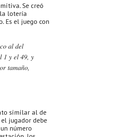
mitiva. Se creó
la lotería
. Es el juego con
co al del
 1 y el 49, y
yor tamaño,
to similar al de
 el jugador debe
y un número
estación, los