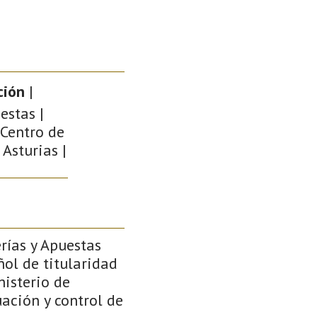
ción
|
estas |
 Centro de
 Asturias |
rías y Apuestas
ñol de titularidad
nisterio de
uación y control de