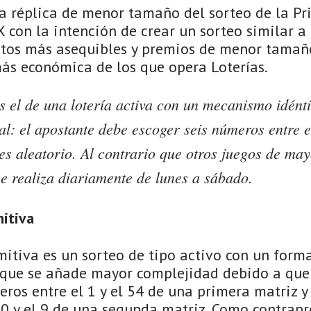
a réplica de menor tamaño del sorteo de la Pri
X con la intención de crear un sorteo similar a 
etos más asequibles y premios de menor tamaño
más económica de los que opera Loterías.
s el de una lotería activa con un mecanismo idénti
al: el apostante debe escoger seis números entre el
 es aleatorio. Al contrario que otros juegos de ma
se realiza diariamente de lunes a sábado.
mitiva
mitiva es un sorteo de tipo activo con un forma
a que se añade mayor complejidad debido a que
eros entre el 1 y el 54 de una primera matriz 
 0 y el 9 de una segunda matriz. Como contrapr