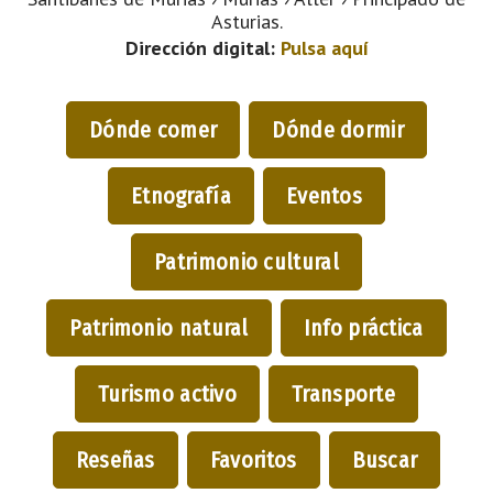
Asturias.
Dirección digital:
Pulsa aquí
Dónde comer
Dónde dormir
Etnografía
Eventos
Patrimonio cultural
Patrimonio natural
Info práctica
Turismo activo
Transporte
Reseñas
Favoritos
Buscar