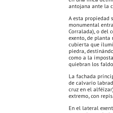
antojana ante la 
A esta propiedad 
monumental entrad
Corralada), o del 
exento, de planta 
cubierta que ilumi
piedra, destinándo
como a la imposta.
quiebran los faldo
La fachada princip
de calvario labrad
cruz en el alféiza
extremo, con repi
En el lateral exen