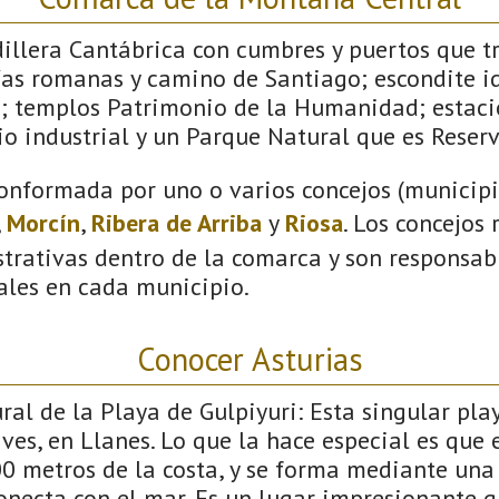
dillera Cantábrica con cumbres y puertos que 
ías romanas y camino de Santiago; escondite id
; templos Patrimonio de la Humanidad; estaci
o industrial y un Parque Natural que es Reserv
onformada por uno o varios concejos (municipio
,
Morcín
,
Ribera de Arriba
y
Riosa
. Los concejos
trativas dentro de la comarca y son responsabl
ales en cada municipio.
Conocer Asturias
l de la Playa de Gulpiyuri: Esta singular pla
ves, en Llanes. Lo que la hace especial es que 
00 metros de la costa, y se forma mediante una
necta con el mar. Es un lugar impresionante qu