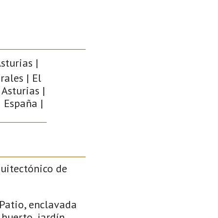
sturias |
rales | El
Asturias |
| España |
quitectónico de
 Patio, enclavada
huerto, jardín,