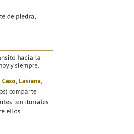
te de piedra,
ánsito hacia la
 hoy y siempre.
:
Caso
,
Laviana
,
ios) comparte
ites territoriales
e ellos.