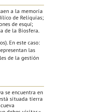
traen a la memoria
ílico de Reliquias;
ones de esquí;
a de la Biosfera.
s). En este caso:
 representan las
es de la gestión
ya se encuentra en
está situada tierra
 cueva
e debes visitar.»