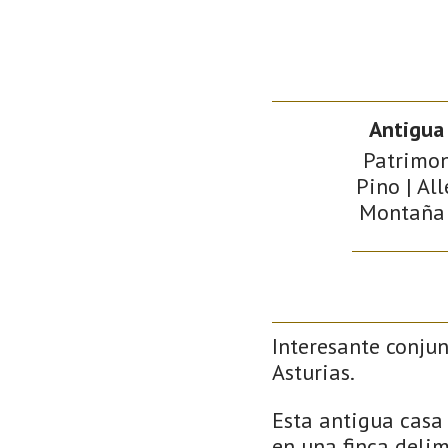
Antigua
Patrimoni
Pino | Al
Montaña d
Interesante conjun
Asturias.
Esta antigua casa 
en una finca delim