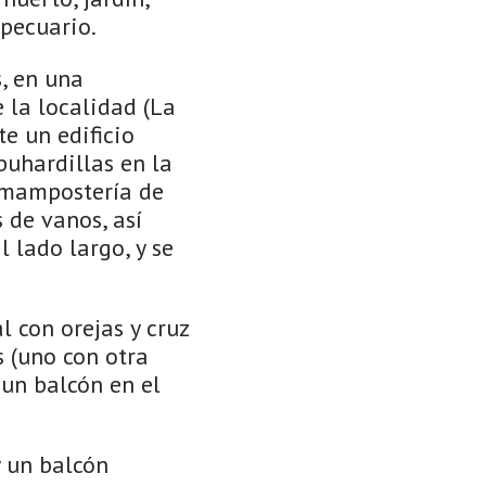
pecuario.
, en una
 la localidad (La
te un edificio
buhardillas en la
e mampostería de
s de vanos, así
 lado largo, y se
l con orejas y cruz
s (uno con otra
 un balcón en el
y un balcón