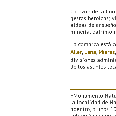
Corazón de la Cor
gestas heroicas; v
aldeas de ensueño
minería, patrimoni
La comarca está c
Aller
,
Lena
,
Mieres
divisiones adminis
de los asuntos loc
«Monumento Natura
la localidad de Na
adentro, a unos 1
subterránea que co