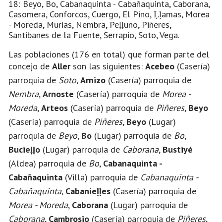
18: Beyo, Bo, Cabanaquinta - Cabañaquinta, Caborana,
Casomera, Conforcos, Cuergo, El Pino, Ḷḷamas, Morea
- Moreda, Murias, Nembra, Peḷḷuno, Piñeres,
Santibanes de la Fuente, Serrapio, Soto, Vega.
Las poblaciones (176 en total) que forman parte del
concejo de
Aller
son las siguientes:
Acebeo
(Casería)
parroquia de
Soto
,
Arnizo
(Casería) parroquia de
Nembra
,
Arnoste
(Casería) parroquia de
Morea -
Moreda
,
Arteos
(Casería) parroquia de
Piñeres
,
Beyo
(Casería) parroquia de
Piñeres
,
Beyo
(Lugar)
parroquia de
Beyo
,
Bo
(Lugar) parroquia de
Bo
,
Bucieḷḷo
(Lugar) parroquia de
Caborana
,
Bustiyé
(Aldea) parroquia de
Bo
,
Cabanaquinta -
Cabañaquinta
(Villa) parroquia de
Cabanaquinta -
Cabañaquinta
,
Cabanieḷḷes
(Casería) parroquia de
Morea - Moreda
,
Caborana
(Lugar) parroquia de
Caborana
,
Cambrosio
(Casería) parroquia de
Piñeres
,