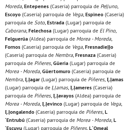
Moreda
,
Entepenes
(Casería) parroquia de
Peḷḷuno
,
Escoyo
(Casería) parroquia de
Vega
,
Espineo
(Casería)
parroquia de
Soto
,
Estrada
(Lugar) parroquia de
Caborana
,
Felechosa
(Lugar) parroquia de
El Pino
,
Felguerúa
(Aldea) parroquia de
Morea - Moreda
,
Fornos
(Casería) parroquia de
Vega
,
Fresnadieḷḷo
(Casería) parroquia de
Nembra
,
Fresnaza
(Casería)
parroquia de
Piñeres
,
Güeria
(Lugar) parroquia de
Morea - Moreda
,
Güertomuro
(Casería) parroquia de
Nembra
,
Ḷḷagar
(Lugar) parroquia de
Piñeres
,
Ḷḷamas
(Lugar) parroquia de
Ḷḷamas
,
Ḷḷameres
(Casería)
parroquia de
Piñeres
,
Ḷḷavayos
(Aldea) parroquia de
Morea - Moreda
,
Ḷḷevinco
(Lugar) parroquia de
Vega
,
Ḷḷongalendo
(Casería) parroquia de
Piñeres
,
L
´Entrubú
(Casería) parroquia de
Morea - Moreda
,
L
´Escuyu
(Lugar) parroquia de
Piñeres
,
L´Omeal