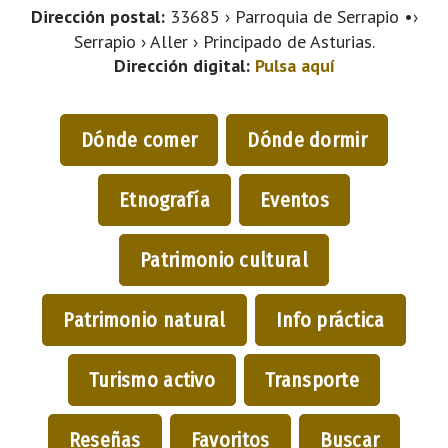
Dirección postal:
33685 › Parroquia de Serrapio •›
Serrapio › Aller › Principado de Asturias.
Dirección digital:
Pulsa aquí
Dónde comer
Dónde dormir
Etnografía
Eventos
Patrimonio cultural
Patrimonio natural
Info práctica
Turismo activo
Transporte
Reseñas
Favoritos
Buscar