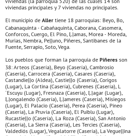
viviendas (la parroquia 520) de las cuales 14 son
viviendas principales y 7 viviendas no principales.
El municipio de
Aller
tiene 18 parroquias: Beyo, Bo,
Cabanaquinta - Cabañaquinta, Caborana, Casomera,
Conforcos, Cuergo, El Pino, Ḷḷamas, Morea - Moreda,
Murias, Nembra, Peḷḷuno, Piñeres, Santibanes de la
Fuente, Serrapio, Soto, Vega.
Los pueblos que forman la parroquia de
Piñeres
son
38: Arteos (Casería), Beyo (Casería), Cambrosio
(Casería), Carrocera (Casería), Casares (Casería),
Castandieḷḷo (Aldea), Castieḷḷo (Casería), Corigos
(Lugar), La Cortina (Casería), Cubrenes (Casería), L
´Escuyu (Lugar), Fresnaza (Casería), Ḷḷagar (Lugar),
Ḷḷongalendo (Casería), Ḷḷameres (Casería), Misiegos
(Lugar), El Palacio (Casería), Perea (Casería), Pineo
(Casería), La Pruvía (Casería), El Puiblu (Lugar),
Rucastieḷḷo (Casería), La Roza (Casería), San Antonio
(Casería), La Sierra (Casería), Les Tercies (Casería),
Valdediós (Lugar), Vegalatorre (Casería), La Vegueḷḷina