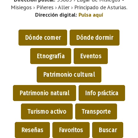
Misiegos › Piñeres › Aller › Principado de Asturias.
Dirección digital:
Pulsa aquí
Dónde comer
Dónde dormir
Etnografía
Eventos
Patrimonio cultural
Patrimonio natural
Info práctica
Turismo activo
Transporte
Reseñas
Favoritos
Buscar