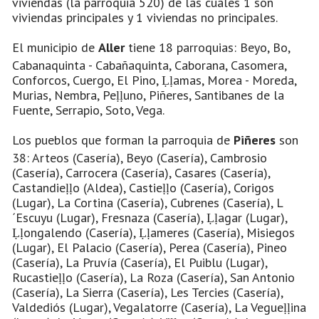
viviendas (la parroquia 520) de las cuales 1 son
viviendas principales y 1 viviendas no principales.
El municipio de
Aller
tiene 18 parroquias: Beyo, Bo,
Cabanaquinta - Cabañaquinta, Caborana, Casomera,
Conforcos, Cuergo, El Pino, Ḷḷamas, Morea - Moreda,
Murias, Nembra, Peḷḷuno, Piñeres, Santibanes de la
Fuente, Serrapio, Soto, Vega.
Los pueblos que forman la parroquia de
Piñeres
son
38: Arteos (Casería), Beyo (Casería), Cambrosio
(Casería), Carrocera (Casería), Casares (Casería),
Castandieḷḷo (Aldea), Castieḷḷo (Casería), Corigos
(Lugar), La Cortina (Casería), Cubrenes (Casería), L
´Escuyu (Lugar), Fresnaza (Casería), Ḷḷagar (Lugar),
Ḷḷongalendo (Casería), Ḷḷameres (Casería), Misiegos
(Lugar), El Palacio (Casería), Perea (Casería), Pineo
(Casería), La Pruvía (Casería), El Puiblu (Lugar),
Rucastieḷḷo (Casería), La Roza (Casería), San Antonio
(Casería), La Sierra (Casería), Les Tercies (Casería),
Valdediós (Lugar), Vegalatorre (Casería), La Vegueḷḷina