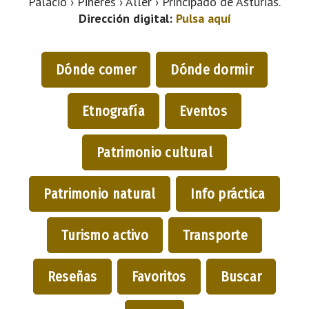
Palacio › Piñeres › Aller › Principado de Asturias.
Dirección digital:
Pulsa aquí
Dónde comer
Dónde dormir
Etnografía
Eventos
Patrimonio cultural
Patrimonio natural
Info práctica
Turismo activo
Transporte
Reseñas
Favoritos
Buscar