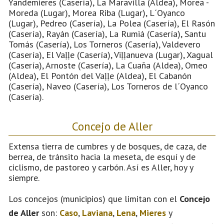
Yandemieres (Casería), La Maravilla (Aldea), Morea -
Moreda (Lugar), Morea Riba (Lugar), L´Oyanco
(Lugar), Pedreo (Casería), La Polea (Casería), El Rasón
(Casería), Rayán (Casería), La Rumiá (Casería), Santu
Tomás (Casería), Los Torneros (Casería), Valdevero
(Casería), El Vaḷḷe (Casería), Viḷḷanueva (Lugar), Xagual
(Casería), Arnoste (Casería), La Cuaña (Aldea), Omeo
(Aldea), El Pontón del Vaḷḷe (Aldea), El Cabanón
(Casería), Naveo (Casería), Los Torneros de l´Oyanco
(Casería).
Concejo de Aller
Extensa tierra de cumbres y de bosques, de caza, de
berrea, de tránsito hacia la meseta, de esquí y de
ciclismo, de pastoreo y carbón. Así es Aller, hoy y
siempre.
Los concejos (municipios) que limitan con el
Concejo
de Aller
son:
Caso
,
Laviana
,
Lena
,
Mieres
y