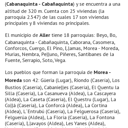
(
Cabanaquinta - Cabañaquinta
) y se encuentra a una
altitud de 320 m. Cuenta con 25 viviendas (la
parroquia 2.547) de las cuales 17 son viviendas
principales y 8 viviendas no principales.
El municipio de
Aller
tiene 18 parroquias: Beyo, Bo,
Cabanaquinta - Cabañaquinta, Caborana, Casomera,
Conforcos, Cuergo, El Pino, Ḷḷamas, Morea - Moreda,
Murias, Nembra, Peḷḷuno, Piñeres, Santibanes de la
Fuente, Serrapio, Soto, Vega.
Los pueblos que forman la parroquia de
Morea -
Moreda
son 42: Güeria (Lugar), Riondo (Casería), Los
Bustios (Casería), Cabanieḷḷes (Casería), El Quentu la
Silla (Casería), La Casanueva (Aldea), La Cascayera
(Aldea), La Caseta (Casería), El Questru (Lugar), La
Coḷḷá (Casería), La Conforcá (Aldea), La Cortina
(Aldea), L´Entrubú (Casería), La Felguerosa (Casería),
Felguerúa (Aldea), La Floría (Casería), La Fontona
(Casería), Ḷḷavayos (Aldea), Les Yanes (Aldea),