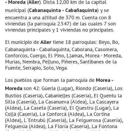
- Moreda
(
Aller
). Dista 12,00 km de la capital
municipal (
Cabanaquinta - Cabañaquinta
) y se
encuentra a una altitud de 370 m. Cuenta con 8
viviendas (la parroquia 2.547) de las cuales 7 son
viviendas principales y 1 viviendas no principales.
El municipio de
Aller
tiene 18 parroquias: Beyo, Bo,
Cabanaquinta - Cabañaquinta, Caborana, Casomera,
Conforcos, Cuergo, El Pino, Ḷḷamas, Morea - Moreda,
Murias, Nembra, Peḷḷuno, Piñeres, Santibanes de la
Fuente, Serrapio, Soto, Vega.
Los pueblos que forman la parroquia de
Morea -
Moreda
son 42: Güeria (Lugar), Riondo (Casería), Los
Bustios (Casería), Cabanieḷḷes (Casería), El Quentu la
Silla (Casería), La Casanueva (Aldea), La Cascayera
(Aldea), La Caseta (Casería), El Questru (Lugar), La
Coḷḷá (Casería), La Conforcá (Aldea), La Cortina
(Aldea), L´Entrubú (Casería), La Felguerosa (Casería),
Felguerúa (Aldea), La Floría (Casería), La Fontona