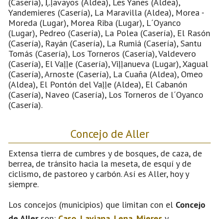
(Casería), Ḷḷavayos (Aldea), Les Yanes (Aldea),
Yandemieres (Casería), La Maravilla (Aldea), Morea -
Moreda (Lugar), Morea Riba (Lugar), L´Oyanco
(Lugar), Pedreo (Casería), La Polea (Casería), El Rasón
(Casería), Rayán (Casería), La Rumiá (Casería), Santu
Tomás (Casería), Los Torneros (Casería), Valdevero
(Casería), El Vaḷḷe (Casería), Viḷḷanueva (Lugar), Xagual
(Casería), Arnoste (Casería), La Cuaña (Aldea), Omeo
(Aldea), El Pontón del Vaḷḷe (Aldea), El Cabanón
(Casería), Naveo (Casería), Los Torneros de l´Oyanco
(Casería).
Concejo de Aller
Extensa tierra de cumbres y de bosques, de caza, de
berrea, de tránsito hacia la meseta, de esquí y de
ciclismo, de pastoreo y carbón. Así es Aller, hoy y
siempre.
Los concejos (municipios) que limitan con el
Concejo
de Aller
son:
Caso
,
Laviana
,
Lena
,
Mieres
y