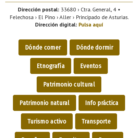
Dirección postal:
33680 › Ctra. General, 4 •
Felechosa › El Pino › Aller › Principado de Asturias.
Dirección digital:
Pulsa aquí
Dónde comer
Dónde dormir
Etnografía
Eventos
Patrimonio cultural
Patrimonio natural
Info práctica
Turismo activo
Transporte