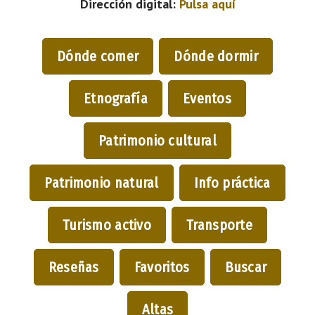
Dirección digital:
Pulsa aquí
Dónde comer
Dónde dormir
Etnografía
Eventos
Patrimonio cultural
Patrimonio natural
Info práctica
Turismo activo
Transporte
Reseñas
Favoritos
Buscar
Altas