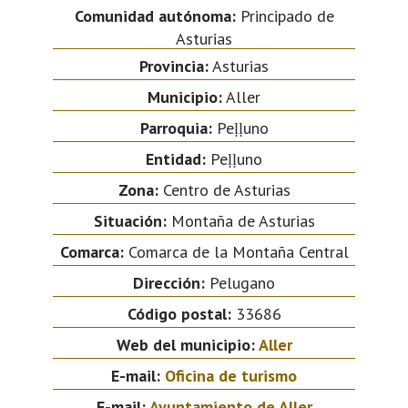
Comunidad autónoma:
Principado de
Asturias
Provincia:
Asturias
Municipio:
Aller
Parroquia:
Peḷḷuno
Entidad:
Peḷḷuno
Zona:
Centro de Asturias
Situación:
Montaña de Asturias
Comarca:
Comarca de la Montaña Central
Dirección:
Pelugano
Código postal:
33686
Web del municipio:
Aller
E-mail:
Oficina de turismo
E-mail:
Ayuntamiento de Aller