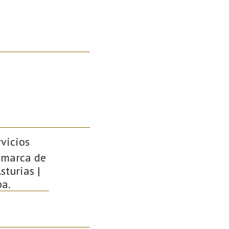
rvicios
Comarca de
sturias |
pa.