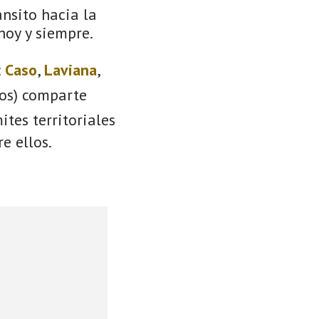
ánsito hacia la
 hoy y siempre.
:
Caso
,
Laviana
,
ios) comparte
ites territoriales
e ellos.