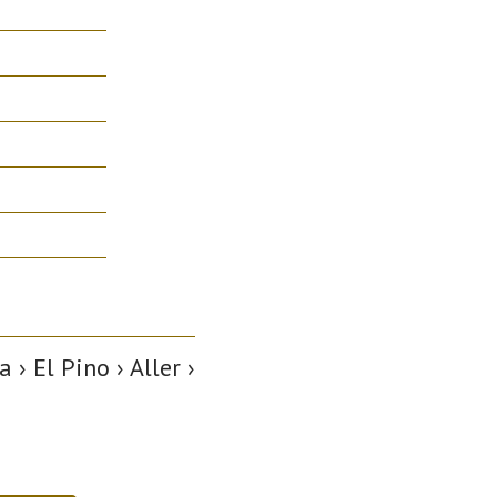
› El Pino › Aller ›