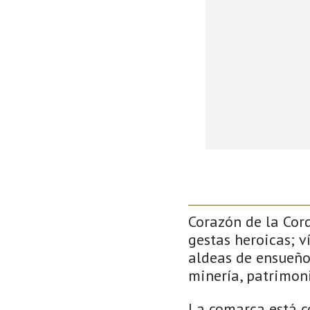
Corazón de la Cor
gestas heroicas; v
aldeas de ensueño
minería, patrimoni
La comarca está c