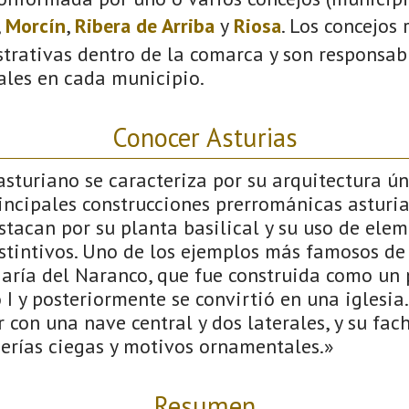
,
Morcín
,
Ribera de Arriba
y
Riosa
. Los concejos
trativas dentro de la comarca y son responsabl
ales en cada municipio.
Conocer Asturias
sturiano se caracteriza por su arquitectura úni
incipales construcciones prerrománicas asturia
estacan por su planta basilical y su uso de ele
stintivos. Uno de los ejemplos más famosos de e
María del Naranco, que fue construida como un 
 I y posteriormente se convirtió en una iglesia
 con una nave central y dos laterales, y su fac
erías ciegas y motivos ornamentales.»
Resumen