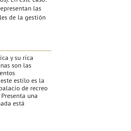
 representan las
es de la gestión
ca y su rica
nas son las
mentos
ste estilo es la
palacio de recreo
. Presenta una
hada está