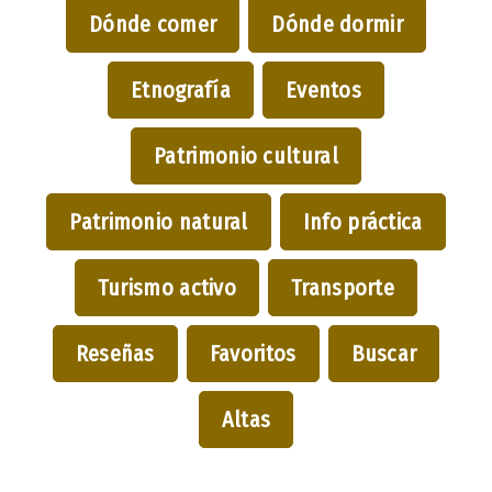
Dónde comer
Dónde dormir
Etnografía
Eventos
Patrimonio cultural
Patrimonio natural
Info práctica
Turismo activo
Transporte
Reseñas
Favoritos
Buscar
Altas