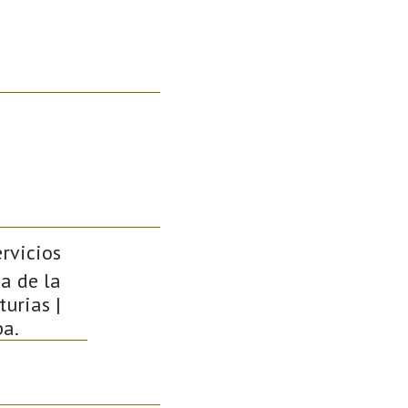
rvicios
ca de la
urias |
pa.