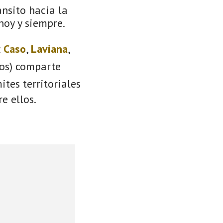
ánsito hacia la
 hoy y siempre.
:
Caso
,
Laviana
,
ios) comparte
ites territoriales
e ellos.