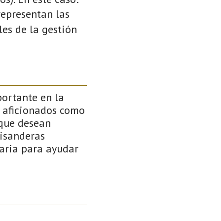
 representan las
es de la gestión
ortante en la
a aficionados como
 que desean
uisanderas
naria para ayudar