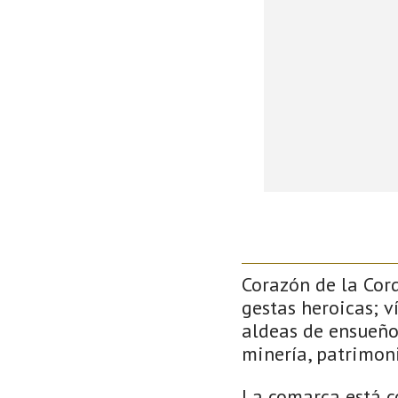
Corazón de la Cor
gestas heroicas; v
aldeas de ensueño
minería, patrimoni
La comarca está c