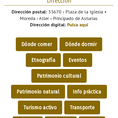
Dirección
Dirección postal:
33670 › Plaza de la Iglesia •
Moreda › Aller › Principado de Asturias.
Dirección digital:
Pulsa aquí
Dónde comer
Dónde dormir
Etnografía
Eventos
Patrimonio cultural
Patrimonio natural
Info práctica
Turismo activo
Transporte