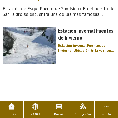
Estación de Esquí Puerto de San Isidro. En el puerto de
San Isidro se encuentra una de las más famosas
estaciones de deportes invernales de España, donde se
puede practicar el esquí alpino, el de travesía y el
Estación invernal Fuentes
esquí de fondo, aparte de otras modalidades. Su
infraestructura ofrece instalaciones hosteleras, escuela
de Invierno
de esquí y cuenta —desde luego— con suficientes
Estación invernal Fuentes de
remontes (telesquí y telesilla). Los bel ...
Invierno. Ubicación:En la vertiente
asturiana del puerto San Isidro,
dentro del concejo o municipio de
Aller, entre los picos Toneo (2.094
m.) y de la Llomba (1.981). En la
zona conocida por muchos
esquiadores como Tubos del
Toneo. Rayando con la estación
leonesa de San Isidro. El poblado
más cercano a Fuentes de Invierno
es La Raya, uno de las dos partes
de que consta el pueblo allerano
llamado Puerto ...
Comer
Inicio
Dormir
Etnografía
+ Info