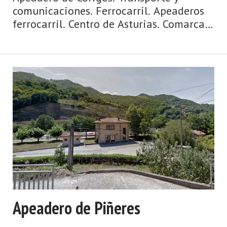
comunicaciones. Ferrocarril. Apeaderos
ferrocarril. Centro de Asturias. Comarca
de la Montaña Central. Montaña de
Asturias de Asturias. Centro de Asturias.
Extensa tierra de cumbres y de bosques,
de caza, de berrea, de tránsito hacia la
meseta, de esquí y de ciclismo, de
pastoreo y carbón. Así es Aller, hoy y
siempre. Los habitantes de Aller vieron
entrar a los romanos por la vía Carisa,
pero no les resultó extra ...
Apeadero de Piñeres