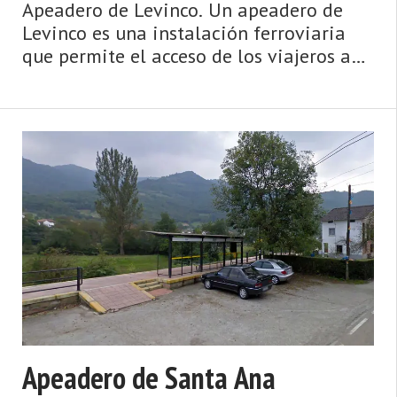
Apeadero de Levinco. Un apeadero de
Levinco es una instalación ferroviaria
que permite el acceso de los viajeros a
los trenes. Se distingue de una estación
en que no es parte de la gestión de la
circulación, no tiene jefe de estación, ni
tiene que disponer de desvíos y señales.
...
Apeadero de Santa Ana