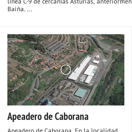
línea C-9 de cercanías Asturias, anteriorme
Baiña. ...
Apeadero de Caborana
Apeadero de Caborana. En la localidad