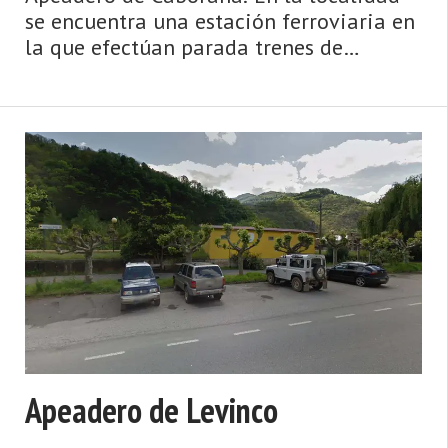
se encuentra una estación ferroviaria en
la que efectúan parada trenes de
cercanías de la línea C-9 de cercanías
Asturias, anteriormente operada por
Feve, ahora integrada en Renfe
Operadora, cuyo trayecto es Collanzo -
Baiña. ...
Apeadero de Levinco