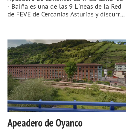
- Baiña es una de las 9 Líneas de la Red
de FEVE de Cercanías Asturias y discurre
por un tramo de la línea Collanzo -
Trubia. El tramo Ujo - Collanzo es
inaugurado en 1935 por la empresa
ferroviaria Sociedad General de
Ferrocarriles Vasco Asturiana (hasta
Cabañaquinta el ferrrocarril había
llegado en 1934). En 1972 lals líneas de
la Sociedad General de Ferrocarriles V ...
Apeadero de Oyanco