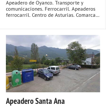
Apeadero de Oyanco. Transporte y
comunicaciones. Ferrocarril. Apeaderos
ferrocarril. Centro de Asturias. Comarca
de la Montaña Central. Montaña de
Asturias de Asturias. Centro de Asturias.
Extensa tierra de cumbres y de bosques,
de caza, de berrea, de tránsito hacia la
meseta, de esquí y de ciclismo, de
pastoreo y carbón. Así es Aller, hoy y
siempre. Los habitantes de Aller vieron
entrar a los romanos por la vía Carisa,
pero no les resultó extrañ ...
Apeadero Santa Ana