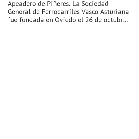
Apeadero de Piñeres. La Sociedad
General de Ferrocarriles Vasco Asturiana
fue fundada en Oviedo el 26 de octubre
de 1899, con el principal objetivo de
construir una línea de ferrocarril que
sirviese para transportar el carbón
procedente de la cuenca minera del
Caudal hasta el puerto de San Esteban
de Pravia, donde será embarcado con
destino a la siderurgia vizcaína. Su
nombre proviene del origen de sus
fundadores, entre los qu ...