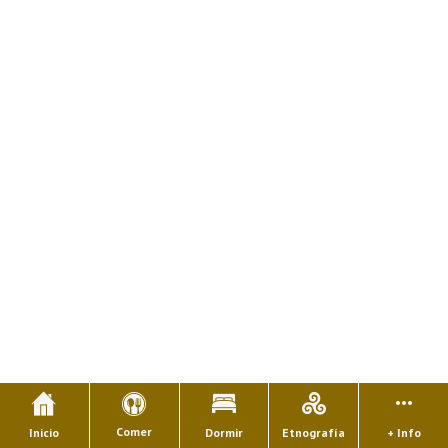
Comer
Inicio
Dormir
Etnografía
+ Info