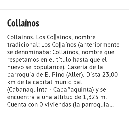
Collainos
Collainos. Los Coḷḷaínos, nombre
tradicional: Los Coḷḷaínos (anteriormente
se denominaba: Collainos, nombre que
respetamos en el título hasta que el
nuevo se popularice). Casería de la
parroquia de El Pino (Aller). Dista 23,00
km de la capital municipal
(Cabanaquinta - Cabañaquinta) y se
encuentra a una altitud de 1,325 m.
Cuenta con 0 viviendas (la parroquia
547) de las cuales 0 son viviendas
principales y 0 viviendas no ...