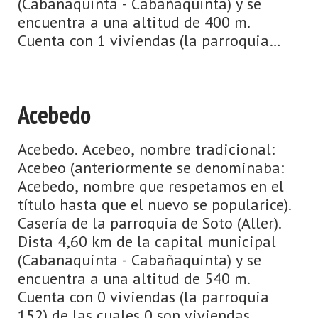
(Cabanaquinta - Cabañaquinta) y se
encuentra a una altitud de 400 m.
Cuenta con 1 viviendas (la parroquia
2.547) de las cuales 1 son viviendas
principales y 0 viviendas no principales.
El ...
Acebedo
Acebedo. Acebeo, nombre tradicional:
Acebeo (anteriormente se denominaba:
Acebedo, nombre que respetamos en el
título hasta que el nuevo se popularice).
Casería de la parroquia de Soto (Aller).
Dista 4,60 km de la capital municipal
(Cabanaquinta - Cabañaquinta) y se
encuentra a una altitud de 540 m.
Cuenta con 0 viviendas (la parroquia
152) de las cuales 0 son viviendas