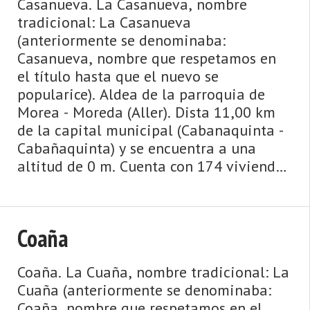
Casanueva. La Casanueva, nombre
tradicional: La Casanueva
(anteriormente se denominaba:
Casanueva, nombre que respetamos en
el título hasta que el nuevo se
popularice). Aldea de la parroquia de
Morea - Moreda (Aller). Dista 11,00 km
de la capital municipal (Cabanaquinta -
Cabañaquinta) y se encuentra a una
altitud de 0 m. Cuenta con 174 viviendas
(la parroquia 2.547) de las cuales 135
son viviendas principales y 39 viviendas
no principa ...
Coaña
Coaña. La Cuaña, nombre tradicional: La
Cuaña (anteriormente se denominaba:
Coaña, nombre que respetamos en el