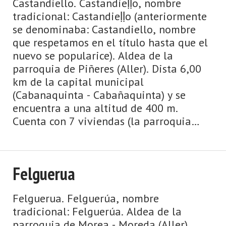
Castandiello. Castandieḷḷo, nombre
tradicional: Castandieḷḷo (anteriormente
se denominaba: Castandiello, nombre
que respetamos en el título hasta que el
nuevo se popularice). Aldea de la
parroquia de Piñeres (Aller). Dista 6,00
km de la capital municipal
(Cabanaquinta - Cabañaquinta) y se
encuentra a una altitud de 400 m.
Cuenta con 7 viviendas (la parroquia
520) de las cuales 7 son viviendas
principales y 0 viviendas no principale ...
Felguerua
Felguerua. Felguerúa, nombre
tradicional: Felguerúa. Aldea de la
parroquia de Morea - Moreda (Aller).