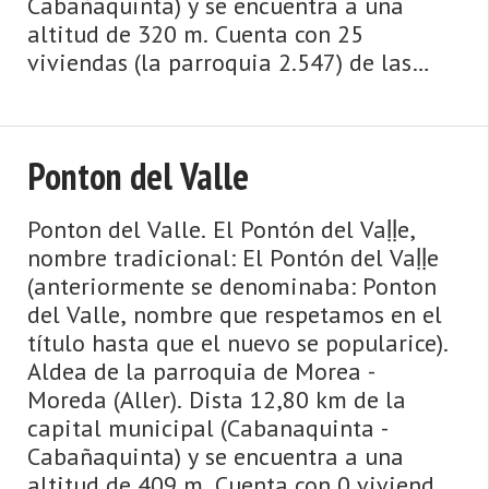
Cabañaquinta) y se encuentra a una
altitud de 320 m. Cuenta con 25
viviendas (la parroquia 2.547) de las
cuales 17 son viviendas principales y 8
viviendas no principales. El munic ...
Ponton del Valle
Ponton del Valle. El Pontón del Vaḷḷe,
nombre tradicional: El Pontón del Vaḷḷe
(anteriormente se denominaba: Ponton
del Valle, nombre que respetamos en el
título hasta que el nuevo se popularice).
Aldea de la parroquia de Morea -
Moreda (Aller). Dista 12,80 km de la
capital municipal (Cabanaquinta -
Cabañaquinta) y se encuentra a una
altitud de 409 m. Cuenta con 0 viviendas