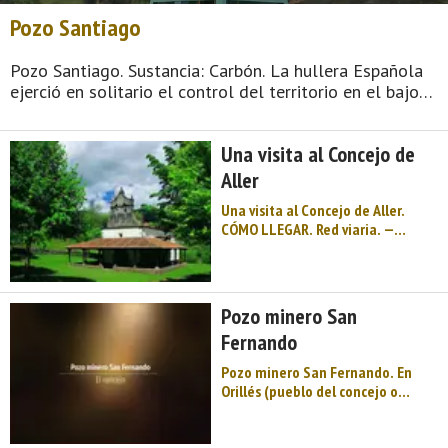
Pozo Santiago
Pozo Santiago. Sustancia: Carbón. La hullera Española
ejerció en solitario el control del territorio en el bajo
Aller de la minería del carbón a través de las
instalaciones productivas de San Antonio, Santiago y
Una visita al Concejo de
San Jorge. La vida productiva de Santiago aumenta
cuando en 1995 concluye toda la actividad en San
Aller
Jorge. ...
Una visita al Concejo de Aller.
CÓMO LLEGAR. Red viaria. —
Carretera principal: la AS-112
enlazada con la AS-253, cruza el
concejo desde Caborana al puerto
de San Isidro. —Carreteras
Pozo minero San
secundarias: • La AE-3, de Moreda
Fernando
a Santibáñez de Murias por el
valle del Río Negro. En Santibáñez
Pozo minero San Fernando. En
hay una prolongación —por una
Orillés (pueblo del concejo o
serie de pistas forestales— que da
municipio asturiano de Aller que
acceso a puertos de montaña y a
está a 4 km de la capital
ex ...
municipal, Cabañaquinta) se halla