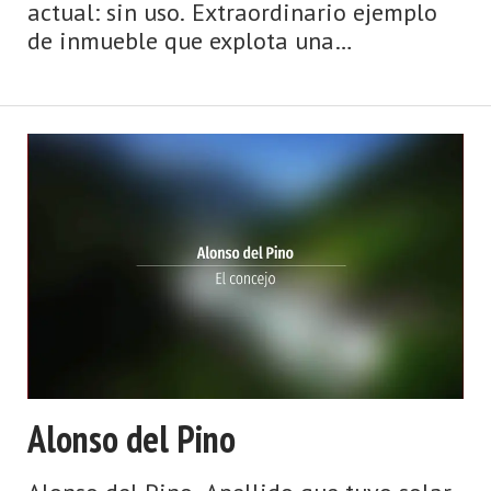
actual: sin uso. Extraordinario ejemplo
de inmueble que explota una
implantación urbana para aunar el uso
de cinematógrafo con otros propios del
uso sindical, lógico en esta zona minera,
e incluso la generación de alojamientos.
El recurso al solar en esquina es propio
de esa vocación de afirmación en la
ciudad, donde emplaza su planta
rectangular que se adapta al leve
declive ...
Alonso del Pino